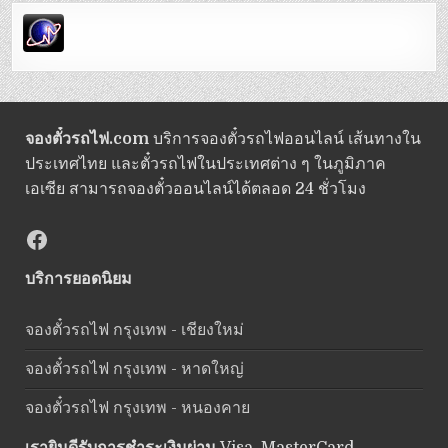
จองตั๋วรถไฟ.com
บริการจองตั๋วรถไฟออนไลน์ เส้นทางใน
ประเทศไทย และตั๋วรถไฟในประเทศต่าง ๆ ในภูมิภาค
เอเซีย สามารถจองตั๋วออนไลน์ได้ตลอด 24 ชั่วโมง
Facebook
บริการยอดนิยม
จองตั๋วรถไฟ กรุงเทพ - เชียงใหม่
จองตั๋วรถไฟ กรุงเทพ - หาดใหญ่
จองตั๋วรถไฟ กรุงเทพ - หนองคาย