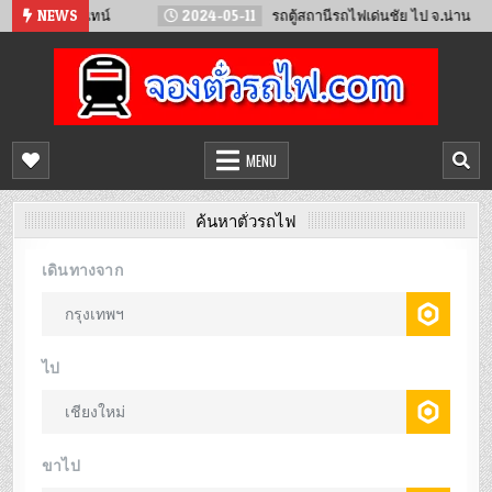
Skip
 เวียงจันทน์
NEWS
2024-05-11
รถตู้สถานีรถไฟเด่นชัย ไป จ.น่าน
to
content
จองตั๋วรถไฟออนไลน์
จำหน่ายตั๋วรถไฟล่วงหน้า จองได้ 24 ชั่วโมง
MENU
ค้นหาตั๋วรถไฟ