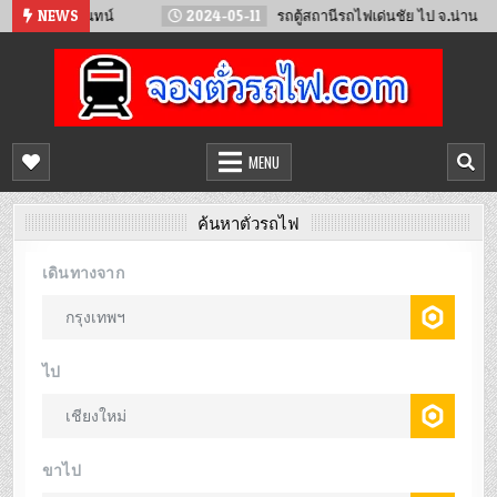
Skip
– เวียงจันทน์
NEWS
2024-05-11
รถตู้สถานีรถไฟเด่นชัย ไป จ.น่าน
to
content
จองตั๋วรถไฟออนไลน์
จำหน่ายตั๋วรถไฟล่วงหน้า จองได้ 24 ชั่วโมง
MENU
ค้นหาตั๋วรถไฟ