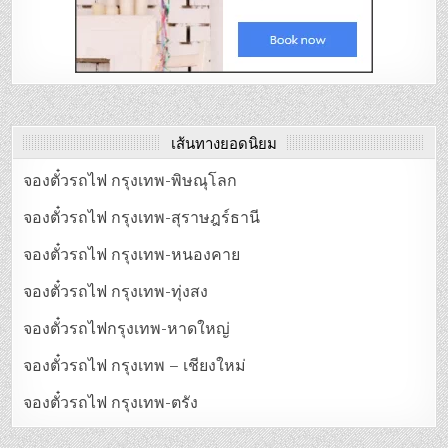
เส้นทางยอดนิยม
จองตั๋วรถไฟ กรุงเทพ-พิษณุโลก
จองตั๋วรถไฟ กรุงเทพ-สุราษฎร์ธานี
จองตั๋วรถไฟ กรุงเทพ-หนองคาย
จองตั๋วรถไฟ กรุงเทพ-ทุ่งสง
จองตั๋วรถไฟกรุงเทพ-หาดใหญ่
จองตั๋วรถไฟ กรุงเทพ – เชียงใหม่
จองตั๋วรถไฟ กรุงเทพ-ตรัง