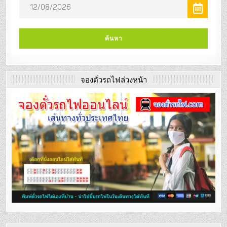
จองตั๋วรถไฟล่วงหน้า