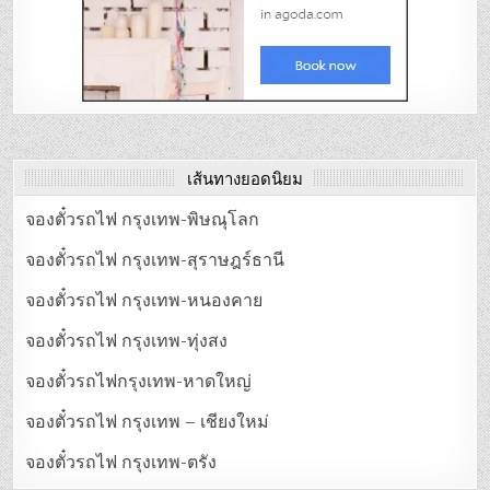
เส้นทางยอดนิยม
จองตั๋วรถไฟ กรุงเทพ-พิษณุโลก
จองตั๋วรถไฟ กรุงเทพ-สุราษฎร์ธานี
จองตั๋วรถไฟ กรุงเทพ-หนองคาย
จองตั๋วรถไฟ กรุงเทพ-ทุ่งสง
จองตั๋วรถไฟกรุงเทพ-หาดใหญ่
จองตั๋วรถไฟ กรุงเทพ – เชียงใหม่
จองตั๋วรถไฟ กรุงเทพ-ตรัง