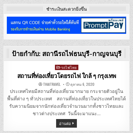
ชำระเงินสะดวกยิ่งขึ้น
ป้ายกำกับ:
สถานีรถไฟธนบุรี-กาญจนบุรี
Posted
รถไฟไทย
in
สถานที่ท่องเที่ยวโดยรถไฟ ใกล้ ๆ กรุงเทพ
THAITRAVEL
ตุลาคม 6, 2020
ประเทศไทยมีสถานที่ท่องเที่ยวมากมาย กระจายตัวอยู่ใน
พื้นที่ต่าง ๆ ทั่วประเทศ สถานที่ท่องเที่ยวในประเทศไทยได้
รับความนิยมจากนักท่องเที่ยวจำนวนมากทั้งชาวไทยและ
ชาวต่างประเทศ วันนี้จะมาแนะ…
อ่านต่อ