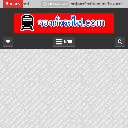
Skip
– เวียงจันทน์
NEWS
2024-05-11
รถตู้สถานีรถไฟเด่นชัย ไป จ.น่าน
to
content
จองตั๋วรถไฟออนไลน์
จำหน่ายตั๋วรถไฟล่วงหน้า จองได้ 24 ชั่วโมง
MENU