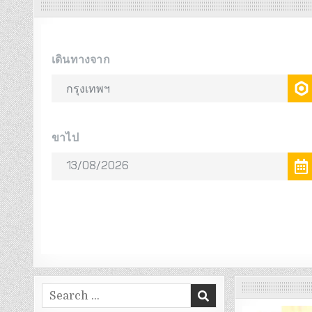
Search
for: