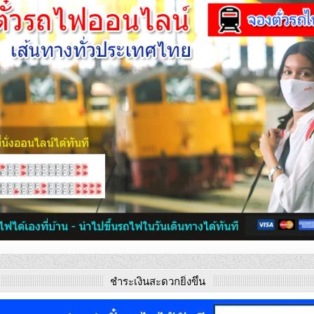
ชำระเงินสะดวกยิ่งขึ้น