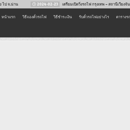
2024-02-23
เตรียมเปิดวิ่งรถไฟ กรุงเทพ – สถานีเวียงจันทน์ (คำส
หน้าแรก
วิธีจองตั๋วรถไฟ
วิธีชำระเงิน
รับตั๋วรถไฟอย่างไร
ตารางรถ