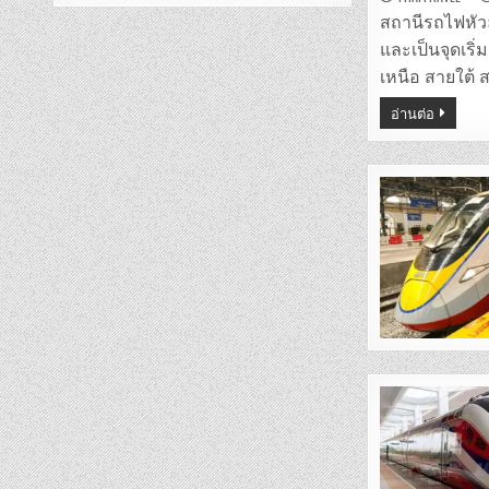
สถานีรถไฟหัว
และเป็นจุดเริ
เหนือ สายใต้ 
อ่านต่อ