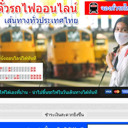
ชำระเงินสะดวกยิ่งขึ้น