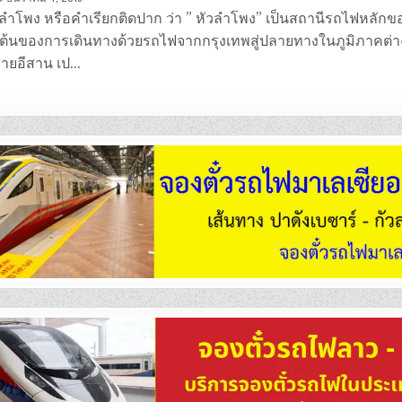
ลำโพง หรือคำเรียกติดปาก ว่า ” หัวลำโพง” เป็นสถานีรถไฟหลักข
่มต้นของการเดินทางด้วยรถไฟจากกรุงเทพสู่ปลายทางในภูมิภาคต่าง
สายอีสาน เป…