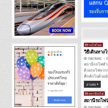
Posted
รถไฟไทย
in
วิธีเดินทา
THAITRAVEL
สถานีรถไฟหัว
ด้วยรถไฟจากกร
คึกคักไปด้วย
อ่านต่อ
Posted
สถานีรถไฟ
in
สถานีรถไฟห
THAITRAVEL