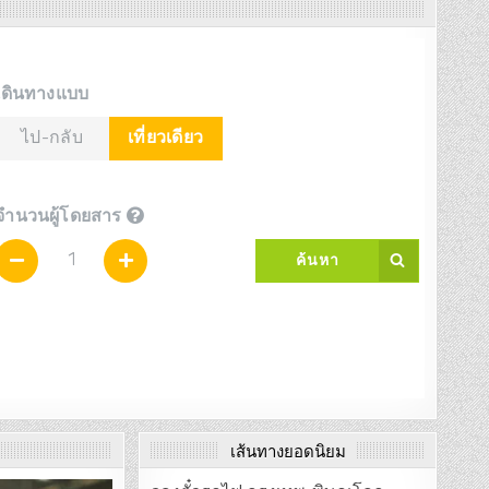
เส้นทางยอดนิยม