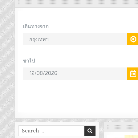
Search
for: