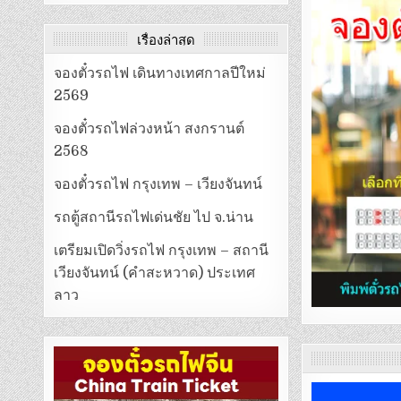
เรื่องล่าสุด
จองตั๋วรถไฟ เดินทางเทศกาลปีใหม่
2569
จองตั๋วรถไฟล่วงหน้า สงกรานต์
2568
จองตั๋วรถไฟ กรุงเทพ – เวียงจันทน์
รถตู้สถานีรถไฟเด่นชัย ไป จ.น่าน
เตรียมเปิดวิ่งรถไฟ กรุงเทพ – สถานี
เวียงจันทน์ (คำสะหวาด) ประเทศ
ลาว