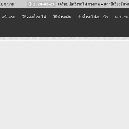
2024-02-23
เตรียมเปิดวิ่งรถไฟ กรุงเทพ – สถานีเวียงจันทน์ (คำสะ
หน้าแรก
วิธีจองตั๋วรถไฟ
วิธีชำระเงิน
รับตั๋วรถไฟอย่างไร
ตารางรถ