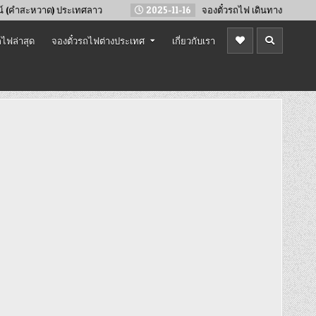
หวาด) ประเทศลาว
2025-11-16
จองตั๋วรถไฟ เดินทางเทศกาลปีใหม่ 256
ไฟล่าสุด
จองตั๋วรถไฟต่างประเทศ
เกี่ยวกับเรา