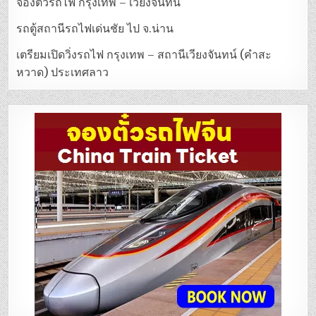
จองตั๋วรถไฟ กรุงเทพ – เวียงจันทน์
รถตู้สถานีรถไฟเด่นชัย ไป จ.น่าน
เตรียมเปิดวิ่งรถไฟ กรุงเทพ – สถานีเวียงจันทน์ (คำสะ
หวาด) ประเทศลาว