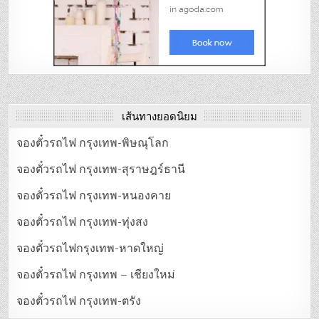
เส้นทางยอดนิยม
จองตั๋วรถไฟ กรุงเทพ-พิษณุโลก
จองตั๋วรถไฟ กรุงเทพ-สุราษฎร์ธานี
จองตั๋วรถไฟ กรุงเทพ-หนองคาย
จองตั๋วรถไฟ กรุงเทพ-ทุ่งสง
จองตั๋วรถไฟกรุงเทพ-หาดใหญ่
จองตั๋วรถไฟ กรุงเทพ – เชียงใหม่
จองตั๋วรถไฟ กรุงเทพ-ตรัง