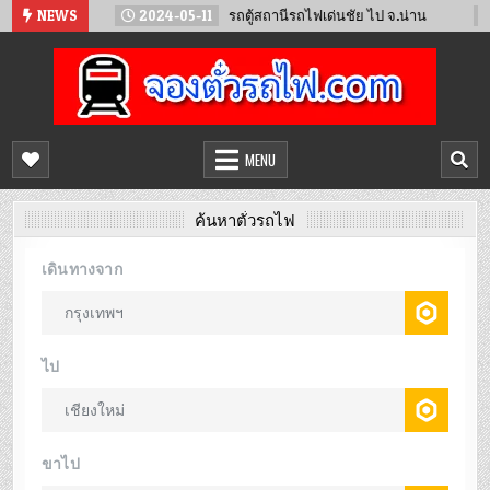
Skip
ันทน์
NEWS
2024-05-11
รถตู้สถานีรถไฟเด่นชัย ไป จ.น่าน
2024
to
content
จองตั๋วรถไฟออนไลน์
จำหน่ายตั๋วรถไฟล่วงหน้า จองได้ 24 ชั่วโมง
MENU
ค้นหาตั๋วรถไฟ