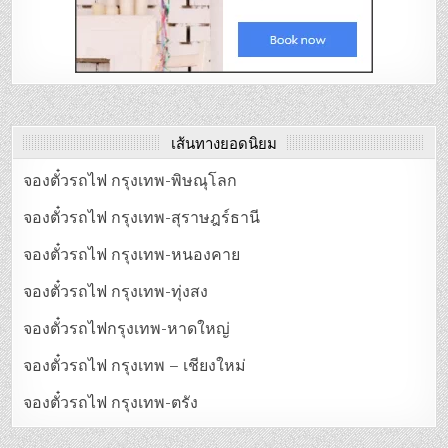
เส้นทางยอดนิยม
จองตั๋วรถไฟ กรุงเทพ-พิษณุโลก
จองตั๋วรถไฟ กรุงเทพ-สุราษฎร์ธานี
จองตั๋วรถไฟ กรุงเทพ-หนองคาย
จองตั๋วรถไฟ กรุงเทพ-ทุ่งสง
จองตั๋วรถไฟกรุงเทพ-หาดใหญ่
จองตั๋วรถไฟ กรุงเทพ – เชียงใหม่
จองตั๋วรถไฟ กรุงเทพ-ตรัง