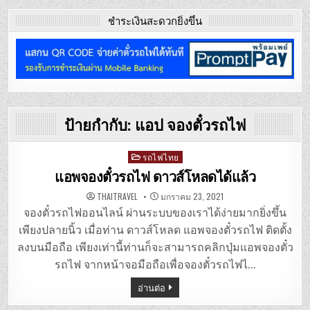
ชำระเงินสะดวกยิ่งขึ้น
ป้ายกำกับ:
แอป จองตั๋วรถไฟ
Posted
รถไฟไทย
in
แอพจองตั๋วรถไฟ ดาวส์โหลดได้แล้ว
THAITRAVEL
มกราคม 23, 2021
จองตั๋วรถไฟออนไลน์ ผ่านระบบของเราได้ง่ายมากยิ่งขึ้น
เพียงปลายนิ้ว เมื่อท่าน ดาวส์โหลด แอพจองตั๋วรถไฟ ติดตั้ง
ลงบนมือถือ เพียงเท่านี้ท่านก็จะสามารถคลิกปุ่มแอพจองตั๋ว
รถไฟ จากหน้าจอมือถือเพื่อจองตั๋วรถไฟไ…
อ่านต่อ