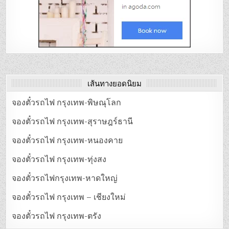
เส้นทางยอดนิยม
จองตั๋วรถไฟ กรุงเทพ-พิษณุโลก
จองตั๋วรถไฟ กรุงเทพ-สุราษฎร์ธานี
จองตั๋วรถไฟ กรุงเทพ-หนองคาย
จองตั๋วรถไฟ กรุงเทพ-ทุ่งสง
จองตั๋วรถไฟกรุงเทพ-หาดใหญ่
จองตั๋วรถไฟ กรุงเทพ – เชียงใหม่
จองตั๋วรถไฟ กรุงเทพ-ตรัง