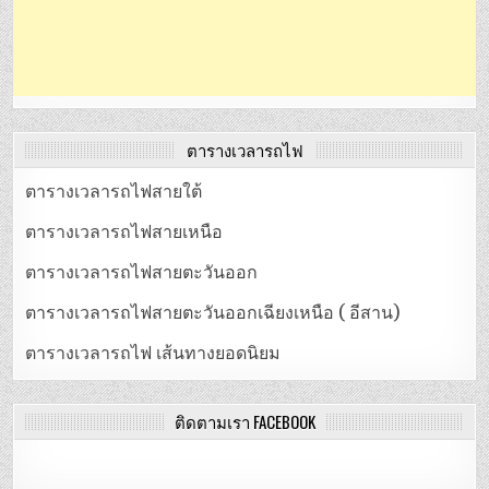
ตารางเวลารถไฟ
ตารางเวลารถไฟสายใต้
ตารางเวลารถไฟสายเหนือ
ตารางเวลารถไฟสายตะวันออก
ตารางเวลารถไฟสายตะวันออกเฉียงเหนือ ( อีสาน)
ตารางเวลารถไฟ เส้นทางยอดนิยม
ติดตามเรา FACEBOOK