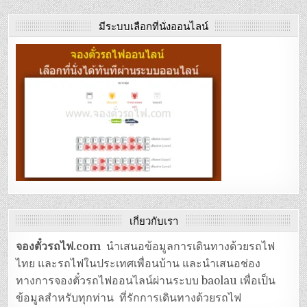
มีระบบเลือกที่นั่งออนไลน์
เกี่ยวกับเรา
จองตั๋วรถไฟ.com
นำเสนอข้อมูลการเดินทางด้วยรถไฟ
ไทย และรถไฟในประเทศเพื่อนบ้าน และนำเสนอช่อง
ทางการจองตั๋วรถไฟออนไลน์ผ่านระบบ baolau เพื่อเป็น
ข้อมูลสำหรับทุกท่าน ที่รักการเดินทางด้วยรถไฟ