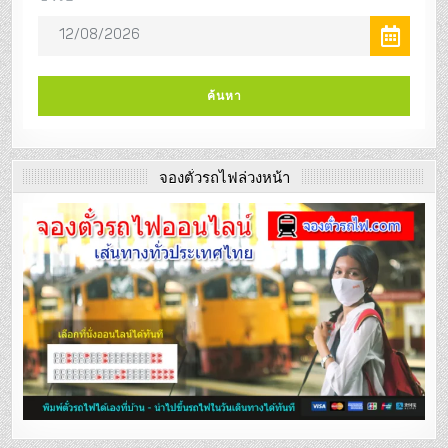
จองตั๋วรถไฟล่วงหน้า