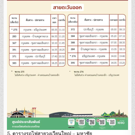
5. ตารางรถไฟสายวงเวียนใหญ่ – มหาชัย