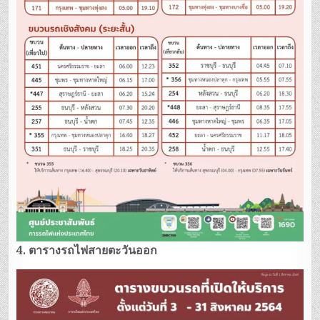
4. ตารางรถไฟสายตะวันออก