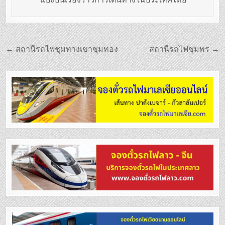
แนะแนว
← สถานีรถไฟชุมทางเขาชุมทอง
สถานีรถไฟชุมพร →
เรื่อง