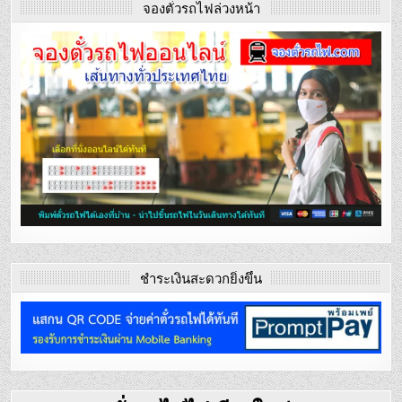
จองตั๋วรถไฟล่วงหน้า
ชำระเงินสะดวกยิ่งขึ้น