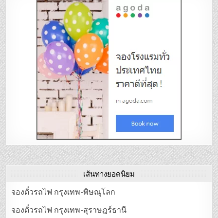
เส้นทางยอดนิยม
จองตั๋วรถไฟ กรุงเทพ-พิษณุโลก
จองตั๋วรถไฟ กรุงเทพ-สุราษฎร์ธานี