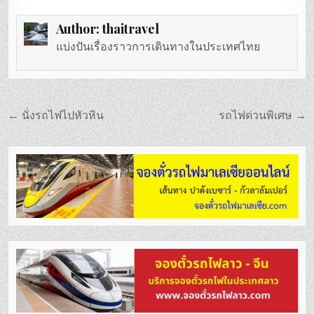
Author:
thaitravel
แบ่งปันเรื่องราวการเดินทางในประเทศไทย
แนะแนว
← นั่งรถไฟไปหัวหิน
รถไฟด่วนพิเศษ →
เรื่อง