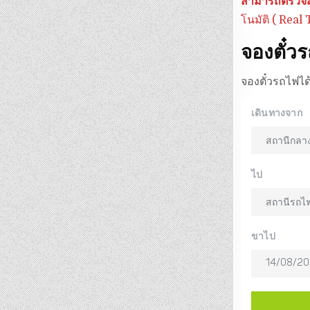
สามารถตรวจสอ
โนมัติ ( Real
จองตั๋วร
จองตั๋วรถไฟได