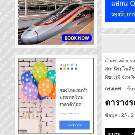
เดินทางด้วยรถ
สถานีรถไฟศีขร
ศีขรภูมิ จังหวั
กรุงเทพ
– ขึ้น
ตารางรถ
ข้อมูล : 25 / 
ขบวน
ป