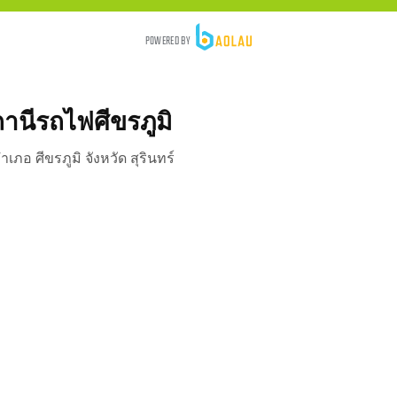
ถานีรถไฟศีขรภูมิ
ภอ ศีขรภูมิ จังหวัด สุรินทร์