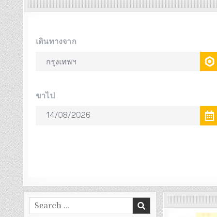
Search
for: