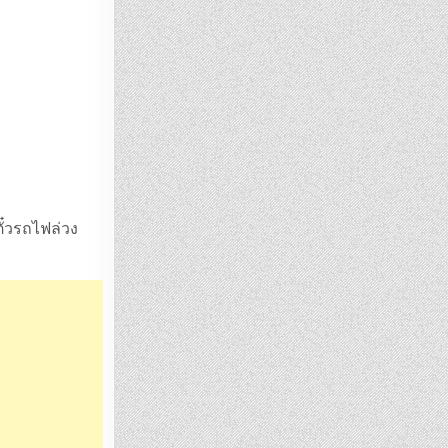
ั๋วรถไฟล่วง