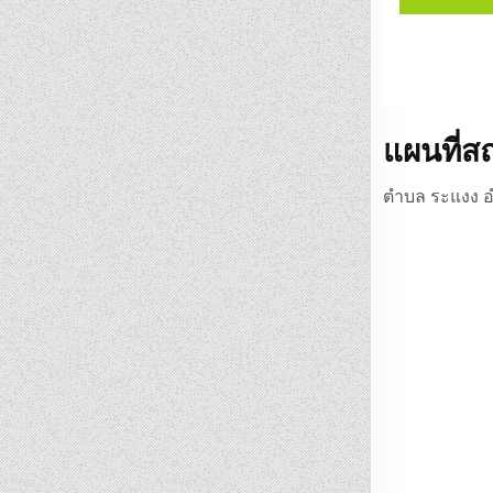
แผนที่ส
ตำบล ระแงง อำเ