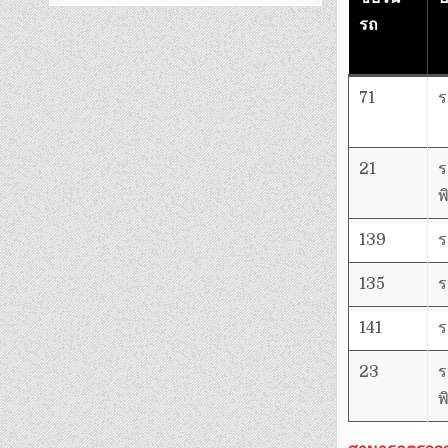
รถ
71
ร
21
ร
พ
139
ร
135
ร
141
ร
23
ร
พ