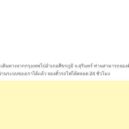
ี่จะเดินทางจากกรุงเทพไปอำเภอศีขรภูมิ จ.สุรินทร์ ท่านสามารถจองต
่านระบบของเราได้แล้ว จองตั๋วรถไฟได้ตลอด 24 ชั่วโมง