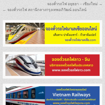
แนะแนว
จองตั๋วรถไฟ อยุธยา – เชียงใหม่ →
เรื่อง
← จองตั๋วรถไฟ สถานีกลางกรุงเทพอภิวัฒน์ ออนไลน์