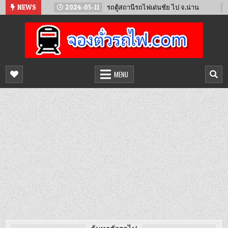
Skip
น์
NEWS
2024-05-11
รถตู้สถานีรถไฟเด่นชัย ไป จ.น่าน
2024-0
to
content
จองตั๋วรถไฟออนไลน์
จำหน่ายตั๋วรถไฟล่วงหน้า จองได้ 24 ชั่วโมง
MENU