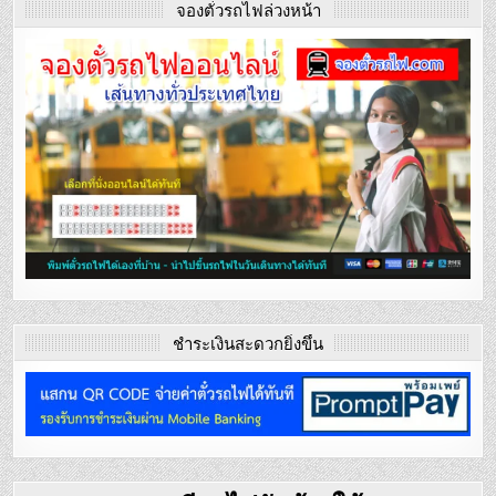
จองตั๋วรถไฟล่วงหน้า
ชำระเงินสะดวกยิ่งขึ้น