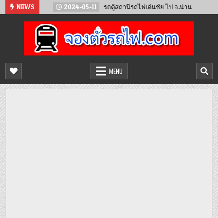
Skip
น์
NEWS
2024-05-11
รถตู้สถานีรถไฟเด่นชัย ไป จ.น่าน
2024-0
to
content
จองตั๋วรถไฟออนไลน์
จำหน่ายตั๋วรถไฟล่วงหน้า จองได้ 24 ชั่วโมง
MENU