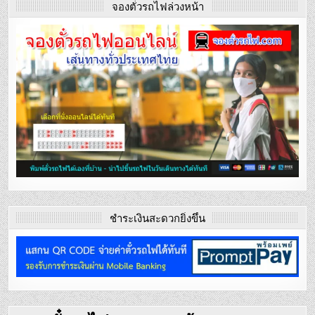
จองตั๋วรถไฟล่วงหน้า
ชำระเงินสะดวกยิ่งขึ้น