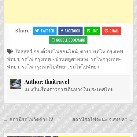
Share:
TWITTER
FACEBOOK
LINE
GMAIL
GOOGLE BOOKMARK
Tagged
จองตั๋วรถไฟออนไลน์
,
ตารางรถไฟ กรุงเทพ -
พัทยา
,
รถไฟ กรุงเทพ - บ้านพลูตาหลวง
,
รถไฟกรุงเทพ-
พัทยา
,
รถไฟกรุงเทพไปพัทยา
,
รถไฟไปพัทยา
Author:
thaitravel
แบ่งปันเรื่องราวการเดินทางในประเทศไทย
แนะแนว
← สถานีรถไฟวัดช้างให้
สถานีรถไฟจะนะ จ.สงขลา →
เรื่อง