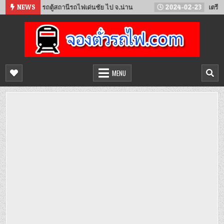
Skip
5-11
NEWS
รถตู้สถานีรถไฟเด่นชัย ไป จ.น่าน
2024-02-23
เตรียมเปิดวิ
to
content
จองตั๋วรถไฟออนไลน์
จำหน่ายตั๋วรถไฟล่วงหน้า จองได้ 24 ชั่วโมง
MENU