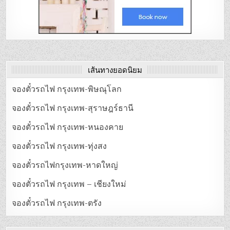
เส้นทางยอดนิยม
จองตั๋วรถไฟ กรุงเทพ-พิษณุโลก
จองตั๋วรถไฟ กรุงเทพ-สุราษฎร์ธานี
จองตั๋วรถไฟ กรุงเทพ-หนองคาย
จองตั๋วรถไฟ กรุงเทพ-ทุ่งสง
จองตั๋วรถไฟกรุงเทพ-หาดใหญ่
จองตั๋วรถไฟ กรุงเทพ – เชียงใหม่
จองตั๋วรถไฟ กรุงเทพ-ตรัง