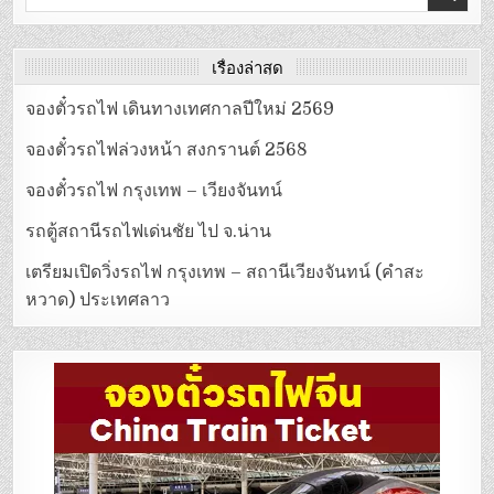
for:
เรื่องล่าสุด
จองตั๋วรถไฟ เดินทางเทศกาลปีใหม่ 2569
จองตั๋วรถไฟล่วงหน้า สงกรานต์ 2568
จองตั๋วรถไฟ กรุงเทพ – เวียงจันทน์
รถตู้สถานีรถไฟเด่นชัย ไป จ.น่าน
เตรียมเปิดวิ่งรถไฟ กรุงเทพ – สถานีเวียงจันทน์ (คำสะ
หวาด) ประเทศลาว