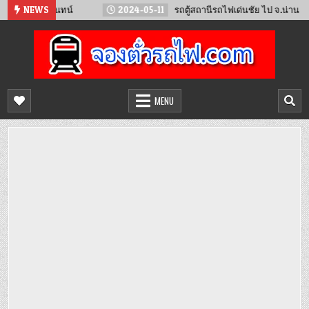
Skip
วียงจันทน์
NEWS
2024-05-11
รถตู้สถานีรถไฟเด่นชัย ไป จ.น่าน
to
content
จองตั๋วรถไฟออนไลน์
จำหน่ายตั๋วรถไฟล่วงหน้า จองได้ 24 ชั่วโมง
MENU