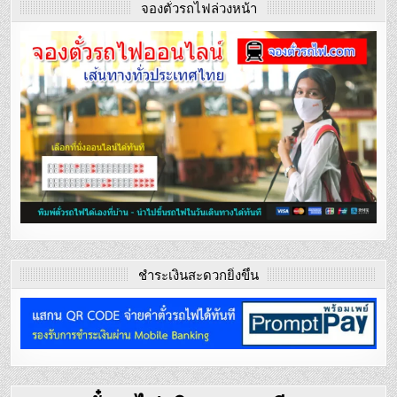
จองตั๋วรถไฟล่วงหน้า
ชำระเงินสะดวกยิ่งขึ้น