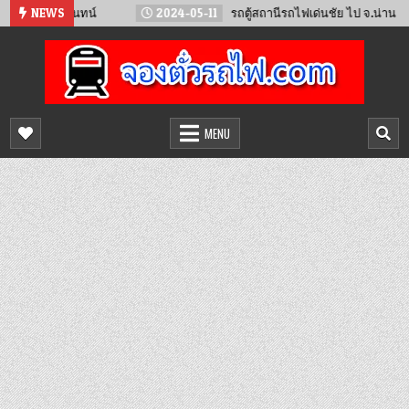
Skip
 เวียงจันทน์
NEWS
2024-05-11
รถตู้สถานีรถไฟเด่นชัย ไป จ.น่าน
to
content
จองตั๋วรถไฟออนไลน์
จำหน่ายตั๋วรถไฟล่วงหน้า จองได้ 24 ชั่วโมง
MENU