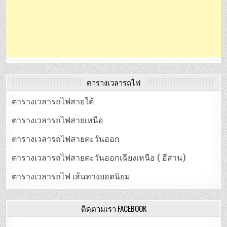
ตารางเวลารถไฟ
ตารางเวลารถไฟสายใต้
ตารางเวลารถไฟสายเหนือ
ตารางเวลารถไฟสายตะวันออก
ตารางเวลารถไฟสายตะวันออกเฉียงเหนือ ( อีสาน)
ตารางเวลารถไฟ เส้นทางยอดนิยม
ติดตามเรา FACEBOOK