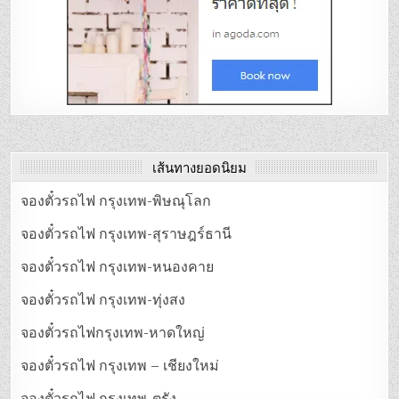
เส้นทางยอดนิยม
จองตั๋วรถไฟ กรุงเทพ-พิษณุโลก
จองตั๋วรถไฟ กรุงเทพ-สุราษฎร์ธานี
จองตั๋วรถไฟ กรุงเทพ-หนองคาย
จองตั๋วรถไฟ กรุงเทพ-ทุ่งสง
จองตั๋วรถไฟกรุงเทพ-หาดใหญ่
จองตั๋วรถไฟ กรุงเทพ – เชียงใหม่