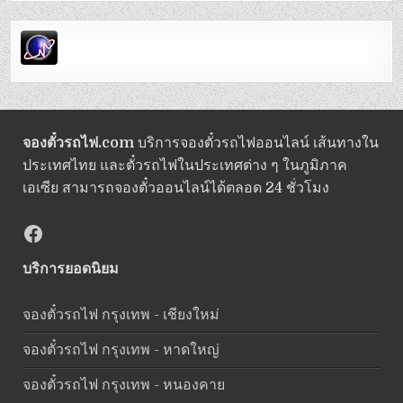
จองตั๋วรถไฟ.com
บริการจองตั๋วรถไฟออนไลน์ เส้นทางใน
ประเทศไทย และตั๋วรถไฟในประเทศต่าง ๆ ในภูมิภาค
เอเซีย สามารถจองตั๋วออนไลน์ได้ตลอด 24 ชั่วโมง
Facebook
บริการยอดนิยม
จองตั๋วรถไฟ กรุงเทพ - เชียงใหม่
จองตั๋วรถไฟ กรุงเทพ - หาดใหญ่
จองตั๋วรถไฟ กรุงเทพ - หนองคาย