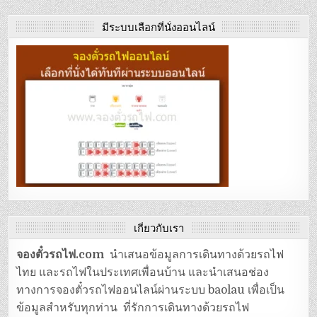
มีระบบเลือกที่นั่งออนไลน์
เกี่ยวกับเรา
จองตั๋วรถไฟ.com
นำเสนอข้อมูลการเดินทางด้วยรถไฟ
ไทย และรถไฟในประเทศเพื่อนบ้าน และนำเสนอช่อง
ทางการจองตั๋วรถไฟออนไลน์ผ่านระบบ baolau เพื่อเป็น
ข้อมูลสำหรับทุกท่าน ที่รักการเดินทางด้วยรถไฟ