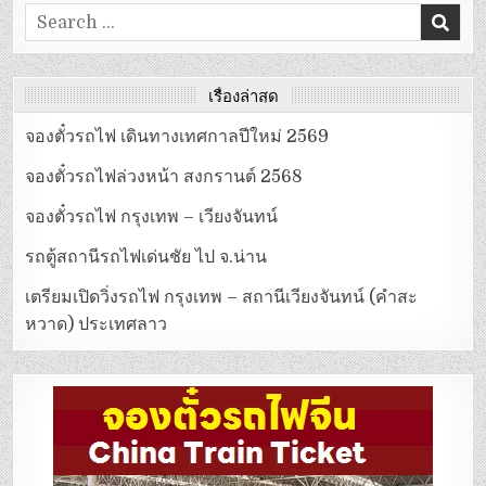
Search
for:
เรื่องล่าสุด
จองตั๋วรถไฟ เดินทางเทศกาลปีใหม่ 2569
จองตั๋วรถไฟล่วงหน้า สงกรานต์ 2568
จองตั๋วรถไฟ กรุงเทพ – เวียงจันทน์
รถตู้สถานีรถไฟเด่นชัย ไป จ.น่าน
เตรียมเปิดวิ่งรถไฟ กรุงเทพ – สถานีเวียงจันทน์ (คำสะ
หวาด) ประเทศลาว