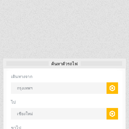
ค้นหาตั๋วรถไฟ