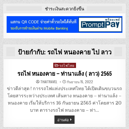
ชำระเงินสะดวกยิ่งขึ้น
ป้ายกำกับ:
รถไฟ หนองคาย ไป ลาว
Posted
รถไฟไทย
in
รถไฟ หนองคาย – ท่านาแล้ง ( ลาว) 2565
THAITRAVEL
กันยายน 15, 2022
ข่าวดีล่าสุด ! การรถไฟแห่งประเทศไทย ได้เปิดเดินขบวนรถ
โดยสารระหว่างประเทศ เส้นทาง หนองคาย – ท่านาแล้ง –
หนองคาย เริ่มให้บริการ 16 กันยายน 2565 ค่าโดยสาร 20
บาท ตารางรถไฟ หนองคาย – ท่า…
อ่านต่อ