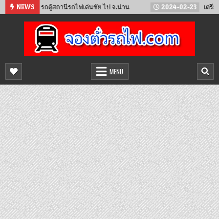
Skip
5-11
NEWS
รถตู้สถานีรถไฟเด่นชัย ไป จ.น่าน
2024-02-23
เตรียมเปิดวิ
to
content
จองตั๋วรถไฟออนไลน์
จำหน่ายตั๋วรถไฟล่วงหน้า จองได้ 24 ชั่วโมง
MENU