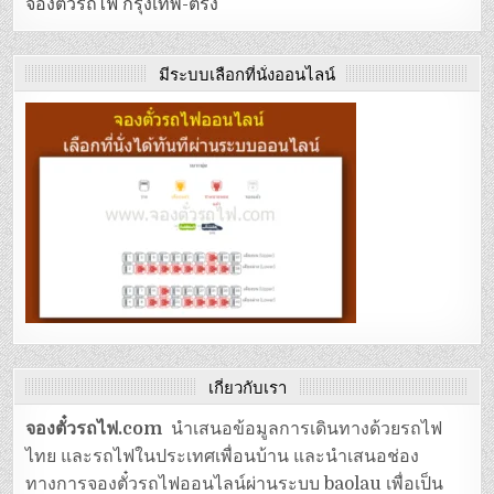
จองตั๋วรถไฟ กรุงเทพ-ตรัง
มีระบบเลือกที่นั่งออนไลน์
เกี่ยวกับเรา
จองตั๋วรถไฟ.com
นำเสนอข้อมูลการเดินทางด้วยรถไฟ
ไทย และรถไฟในประเทศเพื่อนบ้าน และนำเสนอช่อง
ทางการจองตั๋วรถไฟออนไลน์ผ่านระบบ baolau เพื่อเป็น