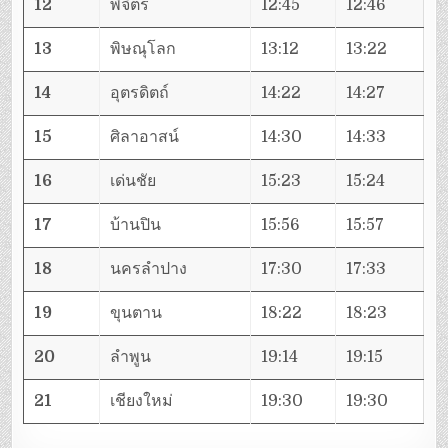
12
พิจิตร
12:45
12:46
13
พิษณุโลก
13:12
13:22
14
อุตรดิตถ์
14:22
14:27
15
ศิลาอาสน์
14:30
14:33
16
เด่นชัย
15:23
15:24
17
บ้านปิน
15:56
15:57
18
นครลำปาง
17:30
17:33
19
ขุนตาน
18:22
18:23
20
ลำพูน
19:14
19:15
21
เชียงใหม่
19:30
19:30