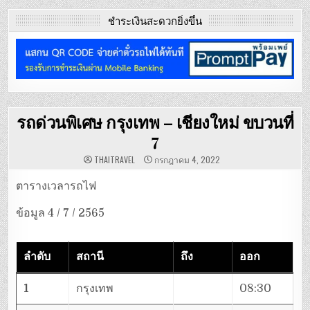
ชำระเงินสะดวกยิ่งขึ้น
รถด่วนพิเศษ กรุงเทพ – เชียงใหม่ ขบวนที่
7
THAITRAVEL
กรกฎาคม 4, 2022
ตารางเวลารถไฟ
ข้อมูล 4 / 7 / 2565
ลำดับ
สถานี
ถึง
ออก
1
กรุงเทพ
08:30