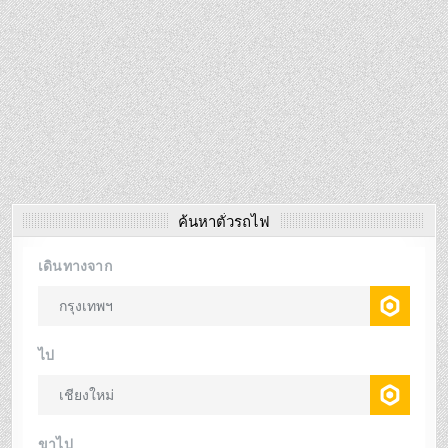
ค้นหาตั๋วรถไฟ