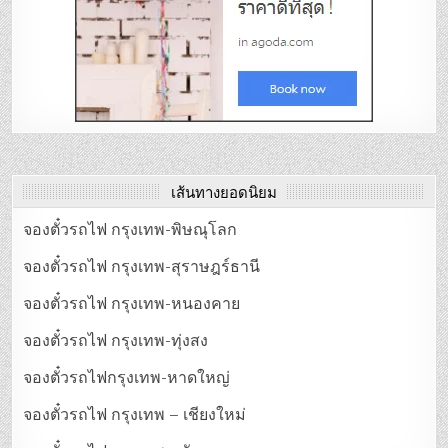
เส้นทางยอดนิยม
จองตั๋วรถไฟ กรุงเทพ-พิษณุโลก
จองตั๋วรถไฟ กรุงเทพ-สุราษฎร์ธานี
จองตั๋วรถไฟ กรุงเทพ-หนองคาย
จองตั๋วรถไฟ กรุงเทพ-ทุ่งสง
จองตั๋วรถไฟกรุงเทพ-หาดใหญ่
จองตั๋วรถไฟ กรุงเทพ – เชียงใหม่