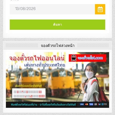
จองตั๋วรถไฟล่วงหน้า